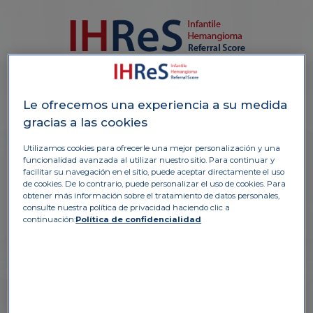
Niña, 2 meses
e
Aparición después del
F
u
e
n
t
e:
B
a
n
c
o
d
e
i
m
á
g
e
n
e
s
i
n
t
e
r
n
o
d
P
F
nacimiento
Le ofrecemos una experiencia a su medida
El hemangioma es
gracias a las cookies
estable
M
3 cm
Utilizamos cookies para ofrecerle una mejor personalización y una
funcionalidad avanzada al utilizar nuestro sitio. Para continuar y
facilitar su navegación en el sitio, puede aceptar directamente el uso
de cookies. De lo contrario, puede personalizar el uso de cookies. Para
obtener más información sobre el tratamiento de datos personales,
consulte nuestra política de privacidad haciendo clic a
continuación:
Política de confidencialidad
PARTE A
1