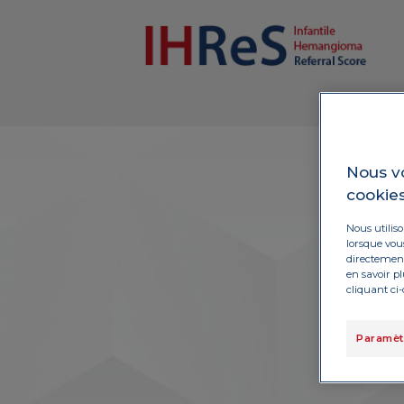
Nous v
cookie
Nous utilis
lorsque vous
directement 
en savoir p
cliquant ci-
Paramèt