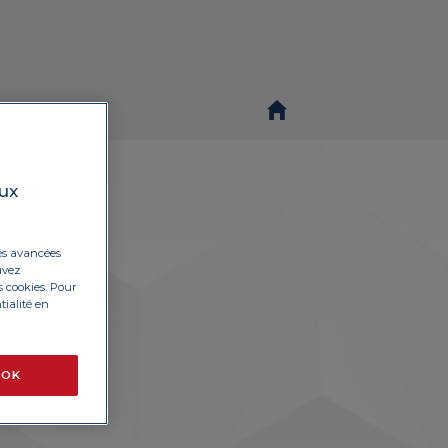
ux
tés avancées
ouvez
s cookies. Pour
tialité en
OK