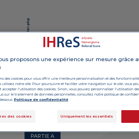
p
:
U
n
d
e
f
i
n
e
d
v
r
i
a
b
l
e
$
s
o
u
r
c
e
_
t
e
x
t
i
n
Garçon, 3 mois
ous proposons une expérience sur mesure grâce a
Est apparu 1 semaine après
/
a
p
p
/
w
p
-
c
o
n
t
e
n
t
/
t
h
e
m
e
s
/
i
h
r
e
s
/
h
e
a
d
e
r
.
p
h
s
363
la naissance
Warning
on line
Hémangiome toujours en
ons des cookies pour vous offrir une meilleure personnalisation et des fonctionnali
croissance 3 cm
a
 utilisez notre site. Pour poursuivre et faciliter votre navigation sur le site, vous p
accepter l'utilisation des cookies. Sinon, vous pouvez personnaliser l'utilisation de
lus sur le traitement de données personnelles, consultez notre politique de confiden
dessous :
Politique de confidentialité
res des cookies
Uniquement les essentiels
PARTIE A