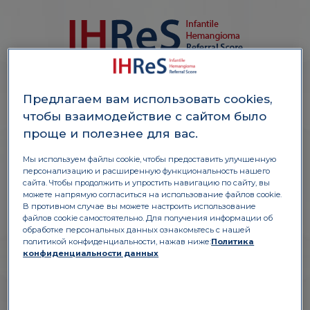
Κορίτσι, 2 μηνών
Εμφάνιση μετά τη
Предлагаем вам использовать cookies,
И
с
т
о
ч
н
и
к:
Б
а
к
и
з
о
б
р
а
ж
е
н
и
к
о
м
п
а
н
и
и
P
F
M
н
й
γέννηση
чтобы взаимодействие с сайтом было
Το αιμαγγείωμα είναι
проще и полезнее для вас.
σταθερό
3 εκ.
Мы используем файлы cookie, чтобы предоставить улучшенную
персонализацию и расширенную функциональность нашего
сайта. Чтобы продолжить и упростить навигацию по сайту, вы
можете напрямую согласиться на использование файлов cookie.
В противном случае вы можете настроить использование
файлов cookie самостоятельно. Для получения информации об
обработке персональных данных ознакомьтесь с нашей
политикой конфиденциальности, нажав ниже:
Политика
ЧАСТЬ А
конфиденциальности данных
1