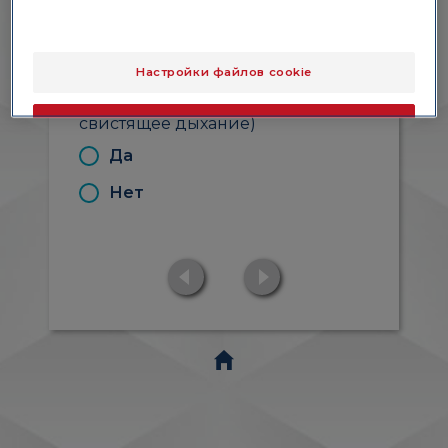
Осложнения
или
потенциальный риск
Настройки файлов cookie
осложнений
(язвы, нарушение
зрения, сложности с кормлением,
свистящее дыхание)
Хорошо
Да
Только самое необходимое
Нет