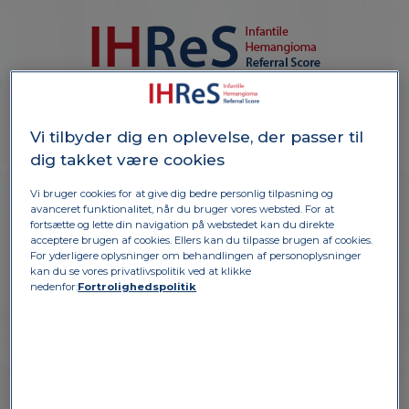
K
i
l
d
e:
i
e
r
r
e
F
b
r
e
s
i
n
t
e
r
n
e
a
r
k
i
v
a
b
i
l
l
e
d
e
Vi tilbyder dig en oplevelse, der passer til
a
f
GIRL, 2 months
dig takket være cookies
Appearance after birth
P
r
Hemangioma is stable
Vi bruger cookies for at give dig bedre personlig tilpasning og
3cm
avanceret funktionalitet, når du bruger vores websted. For at
fortsætte og lette din navigation på webstedet kan du direkte
acceptere brugen af cookies. Ellers kan du tilpasse brugen af cookies.
For yderligere oplysninger om behandlingen af personoplysninger
kan du se vores privatlivspolitik ved at klikke
nedenfor:
Fortrolighedspolitik
DEL A
1