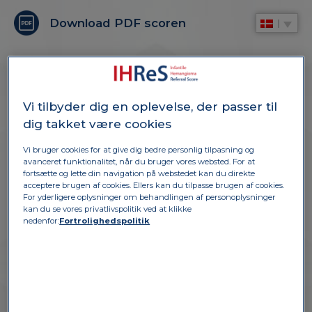
Download PDF scoren
Vi tilbyder dig en oplevelse, der passer til
dig takket være cookies
Vi bruger cookies for at give dig bedre personlig tilpasning og
avanceret funktionalitet, når du bruger vores websted. For at
fortsætte og lette din navigation på webstedet kan du direkte
acceptere brugen af cookies. Ellers kan du tilpasse brugen af cookies.
SCOREN
For yderligere oplysninger om behandlingen af personoplysninger
kan du se vores privatlivspolitik ved at klikke
nedenfor:
Fortrolighedspolitik
IHReS er et dokumenteret scoringsværktøj,
udviklet af ekspertudvalg og testet af
pædiatere og praktiserende læger.* Målet er,
at hjælpe de sundhedsprofessionelle med at