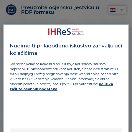
Preuzmite ocjensku ljestvicu u
PDF formatu
Nudimo ti prilagođeno iskustvo zahvaljujući
kolačićima
Koristimo kolačiće kako bi ti pružili bolje korisničko iskustvo i
naprednu funkcionalnost prilikom korištenja naše web stranice. U
svrhu daljnjeg i bržeg pregledavanja naše web stranice, odobri niže
klikom na OK korištenje kolačića. Za više informacija o obradi
OCJENSKA LJESTVICA
osobnih podataka pročitaj našu politiku privatnosti na:
Politika
zaštite osobnih podataka
IHReS je validirana ocjenska ljestvica koju su
razvila stručna povjerenstva, a testirali pedijatri i
liječnici obiteljske medicine. Njezin je cilj
poboljšati donošenje odluka zdravstvenih