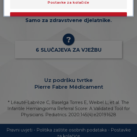
djelatnika u vezi s daljnjim upućivanjem na
Postavke za kolačiće
liječenje bolesnika s infantilnim hemangiomom
(IH).
OK
Samo za zdravstvene djelatnike.
Samo obvezni kolačići
6 SLUČAJEVA ZA VJEŽBU
Uz podršku tvrtke
Pierre Fabre Médicament
* Léauté-Labrèze C, Baselga Torres E, Weibel L, et al. The
Infantile Hemangioma Referral Score: A Validated Tool for
Physicians. Pediatrics. 2020;145(4):e20191628
Pravni uvjeti
-
Politika zaštite osobnih podataka
-
Postavke
za kolačiće