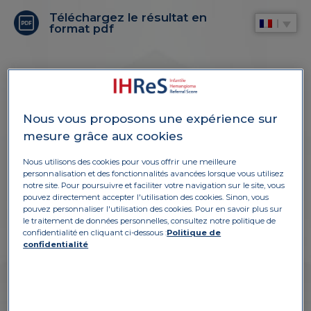
Téléchargez le résultat en
format pdf
Nous vous proposons une expérience sur
mesure grâce aux cookies
Nous utilisons des cookies pour vous offrir une meilleure
personnalisation et des fonctionnalités avancées lorsque vous utilisez
notre site. Pour poursuivre et faciliter votre navigation sur le site, vous
LE SCORE
pouvez directement accepter l'utilisation des cookies. Sinon, vous
pouvez personnaliser l'utilisation des cookies. Pour en savoir plus sur
le traitement de données personnelles, consultez notre politique de
confidentialité en cliquant ci-dessous :
Politique de
confidentialité
IHReS est un outil de scoring, développé par
des comités d’experts, testé par des pédiatres
et des médecins généralistes.* Il vise à
améliorer la prise de décision des