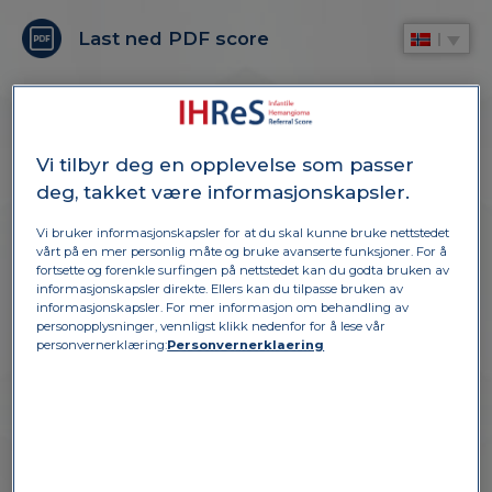
Last ned PDF score
Vi tilbyr deg en opplevelse som passer
deg, takket være informasjonskapsler.
Vi bruker informasjonskapsler for at du skal kunne bruke nettstedet
vårt på en mer personlig måte og bruke avanserte funksjoner. For å
fortsette og forenkle surfingen på nettstedet kan du godta bruken av
informasjonskapsler direkte. Ellers kan du tilpasse bruken av
SCORINGSYSTEMET
informasjonskapsler. For mer informasjon om behandling av
personopplysninger, vennligst klikk nedenfor for å lese vår
personvernerklæring:
Personvernerklaering
IHReS er et validert scoringverktøy, utviklet av
ekspertkomiteer, testet av barneleger og
allmennleger.* Målet er å hjelpe
helsepersonell med å avgjøre hvilke pasienter