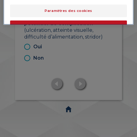
1
Paramètres des cookies
Complications
ou
risque
potentiel de complication
OK
(ulcération, atteinte visuelle,
difficulté d’alimentation, stridor)
Uniquement les essentiels
Oui
Non