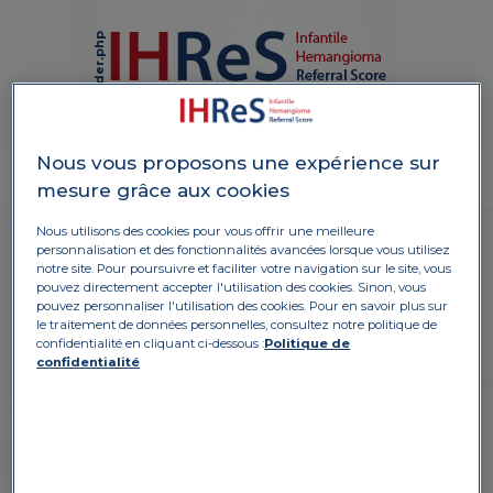
p
:
U
n
d
e
f
i
n
e
d
v
r
i
a
b
l
e
$
s
o
u
r
c
e
_
t
e
x
t
i
n
Nous vous proposons une expérience sur
Mädchen, 3 Monate alt
mesure grâce aux cookies
/
a
p
p
/
w
p
-
c
o
n
t
e
n
t
/
t
h
e
m
e
s
/
i
h
r
e
s
/
h
e
a
d
e
r
.
p
h
363
Auftreten nach
Warning
on line
Geburt
Nous utilisons des cookies pour vous offrir une meilleure
personnalisation et des fonctionnalités avancées lorsque vous utilisez
Hämangiom ist stabil
a
notre site. Pour poursuivre et faciliter votre navigation sur le site, vous
pouvez directement accepter l'utilisation des cookies. Sinon, vous
pouvez personnaliser l'utilisation des cookies. Pour en savoir plus sur
le traitement de données personnelles, consultez notre politique de
confidentialité en cliquant ci-dessous :
Politique de
confidentialité
PARTIE A