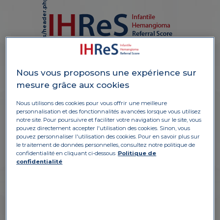
p
:
U
n
d
e
f
i
n
e
d
v
r
i
a
b
l
e
$
s
o
u
r
c
e
_
t
e
x
t
i
n
Fille, 2 mois et demi
Est apparu quelques jours
Nous vous proposons une expérience sur
/
a
p
p
/
w
p
-
c
o
n
t
e
n
t
/
t
h
e
m
e
s
/
i
h
r
e
s
/
h
e
a
d
e
r
.
p
h
363
après la naissance
Warning
mesure grâce aux cookies
on line
Hémangiome toujours en
croissance
a
Nous utilisons des cookies pour vous offrir une meilleure
personnalisation et des fonctionnalités avancées lorsque vous utilisez
notre site. Pour poursuivre et faciliter votre navigation sur le site, vous
pouvez directement accepter l'utilisation des cookies. Sinon, vous
pouvez personnaliser l'utilisation des cookies. Pour en savoir plus sur
le traitement de données personnelles, consultez notre politique de
confidentialité en cliquant ci-dessous :
Politique de
confidentialité
PARTIE A
1