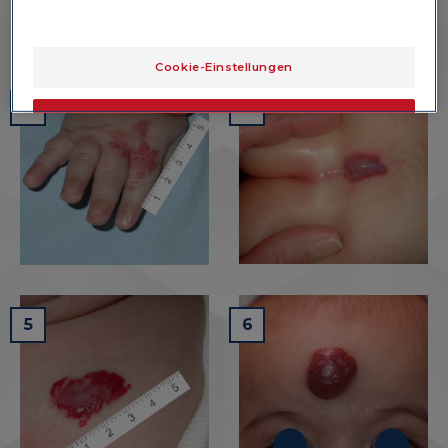
Cookie-Einstellungen
3
4
OK
Nur das Wesentliche
5
6