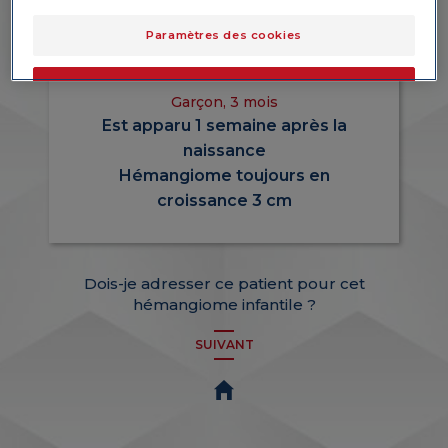
Paramètres des cookies
Source : Banque d'images interne PFM
OK
Garçon, 3 mois
Est apparu 1 semaine après la
Uniquement les essentiels
naissance
Hémangiome toujours en
croissance 3 cm
Dois-je adresser ce patient pour cet
hémangiome infantile ?
SUIVANT