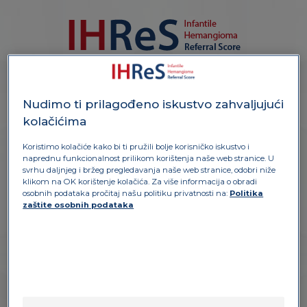
I
z
v
o
r:
i
n
t
e
r
n
a
b
a
n
k
a
s
l
i
k
a
u
P
D
F
f
o
r
m
a
t
u
Menina, 2 meses e meio
Aparecimento alguns dias
Nudimo ti prilagođeno iskustvo zahvaljujući
após o nascimento
kolačićima
Hemangioma ainda em
crescimento
Koristimo kolačiće kako bi ti pružili bolje korisničko iskustvo i
naprednu funkcionalnost prilikom korištenja naše web stranice. U
svrhu daljnjeg i bržeg pregledavanja naše web stranice, odobri niže
klikom na OK korištenje kolačića. Za više informacija o obradi
osobnih podataka pročitaj našu politiku privatnosti na:
Politika
zaštite osobnih podataka
KORAK A
1