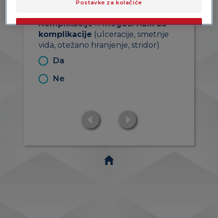
Postavke za kolačiće
Komplikacije
ili
mogući rizik za
OK
komplikacije
(ulceracije, smetnje
vida, otežano hranjenje, stridor)
Samo obvezni kolačići
Da
Ne