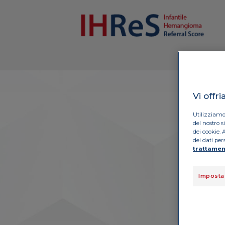
Vi offr
Utilizziamo
del nostro s
dei cookie. 
dei dati per
trattamen
Imposta