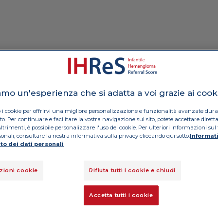
n
Menino, 3 meses
iamo un'esperienza che si adatta a voi grazie ai cook
Aparecimento na primeira
F
o
n
e:
b
a
n
c
a
i
m
a
g
i
n
i
i
n
t
e
r
n
a
i
P
F
semana após o nascimento
 i cookie per offrirvi una migliore personalizzazione e funzionalità avanzate duran
Hemangioma ainda em
ito. Per continuare e facilitare la vostra navigazione sul sito, potete accettare diret
t
m
M
crescimento 3 cm
Altrimenti, è possibile personalizzare l'uso dei cookie. Per ulteriori informazioni su
sonali, consultare la nostra informativa sulla privacy cliccando qui sotto:
Informati
to dei dati personali
zioni cookie
Rifiuta tutti i cookie e chiudi
Accetta tutti i cookie
PARTE A