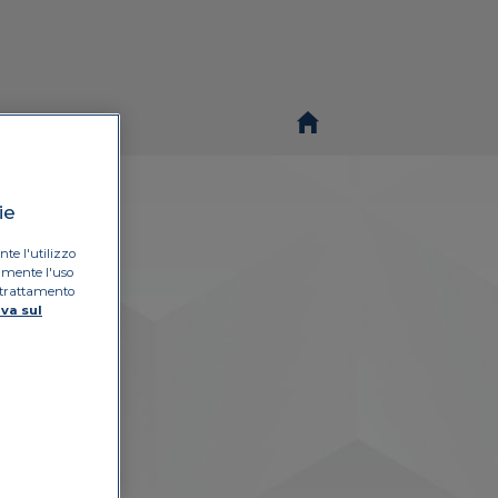
ie
te l'utilizzo
tamente l'uso
l trattamento
va sul