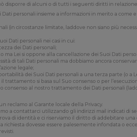
 disporre di alcuni o di tutti i seguenti diritti in relazione
Dati personali insieme a informazioni in merito a come e s
ali (in circostanze limitate, laddove non siano più necessar
;
oi Dati personali nei casi in cui:
tezza dei Dati personali;
cito ma Lei si oppone alla cancellazione dei Suoi Dati person
ità di tali Dati personali ma dobbiamo ancora conservarl
’azione legale;
portabilità dei Suoi Dati personali a una terza parte (o a L
l trattamento si basa sul Suo consenso o per l’esecuzion
uo consenso al nostro trattamento dei Dati personali (lad
 un reclamo al Garante locale della Privacy.
itiamo a contattarci utilizzando gli indirizzi mail indicati d
a di identità e ci riserviamo il diritto di addebitare un
Sua richiesta dovesse essere palesemente infondata o ecc
evisti.