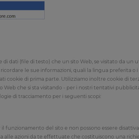
di dati (file di testo) che un sito Web, se visitato da un 
icordare le sue informazioni, quali la lingua preferita o i
i cookie di prima parte. Utilizziamo inoltre cookie di ter
 Web che si sta visitando - per i nostri tentativi pubblicita
logie di tracciamento per i seguenti scopi:
l funzionamento del sito e non possono essere disattivati ​​
a alle azioni da te effettuate che costituiscono una richie