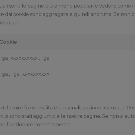
quali sono le pagine più e meno popolari e vedere come i v
olte dai cookie sono aggregate e quindi anonime. Se non c
tro sito.
Cookie
_ga_xxxxxxxxxx
,
_ga
_ga
,
_ga_xxxxxxxxxx
 di fornire funzionalità e personalizzazione avanzate. Po
ervizi sono stati aggiunto alle nostre pagine. Se non si au
 non funzionare correttamente.