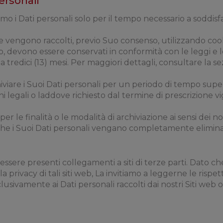
ersonali
i Dati personali solo per il tempo necessario a soddisfar
he vengono raccolti, previo Suo consenso, utilizzando cooki
, devono essere conservati in conformità con le leggi e 
tredici (13) mesi. Per maggiori dettagli, consultare la se
viare i Suoi Dati personali per un periodo di tempo super
i legali o laddove richiesto dal termine di prescrizione v
 le finalità o le modalità di archiviazione ai sensi dei nos
 che i Suoi Dati personali vengano completamente eliminat
ssere presenti collegamenti a siti di terze parti. Dato c
a privacy di tali siti web, La invitiamo a leggerne le rispet
usivamente ai Dati personali raccolti dai nostri Siti web o