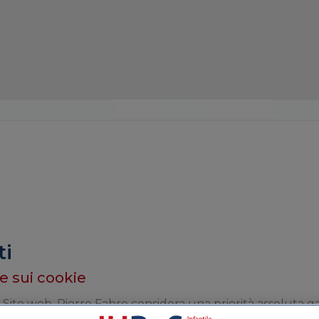
ti
 e sui cookie
ro Sito web. Pierre Fabre considera una priorità assoluta g