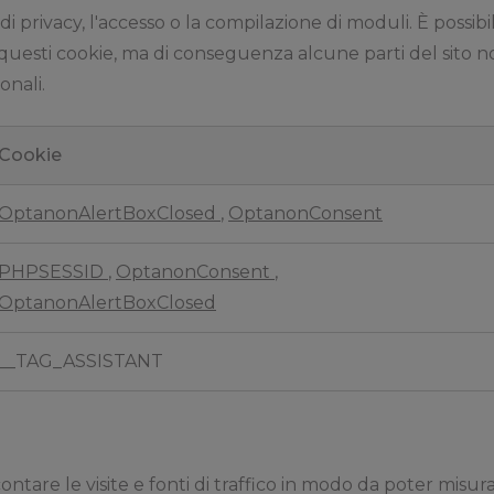
i privacy, l'accesso o la compilazione di moduli. È possib
 questi cookie, ma di conseguenza alcune parti del sito 
onali.
Cookie
OptanonAlertBoxClosed
,
OptanonConsent
PHPSESSID
,
OptanonConsent
,
OptanonAlertBoxClosed
__TAG_ASSISTANT
ntare le visite e fonti di traffico in modo da poter misura