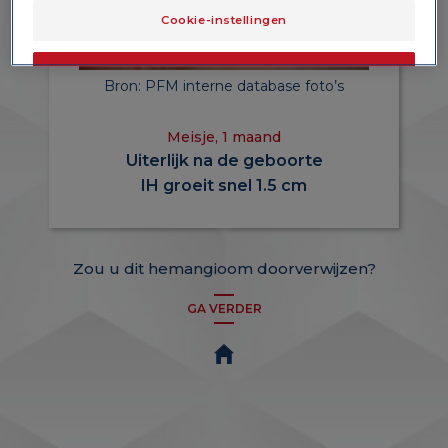
Cookie-instellingen
OK
Bron: PFM interne database foto’s
Alleen het essentiële
Meisje, 1 maand
Uiterlijk na de geboorte
IH groeit
snel 1.5 cm
Zou u dit hemangioom doorverwijzen?
GA VERDER