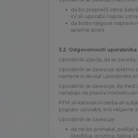
da bo preprečil vstop kakrš
in/ ali uporabo naprav s stra
da bodo njegove naprave n
spletne strani.
3.2. Odgovornosti uporabnika
Uporabnik izjavlja, da se zaveda, d
Uporabnik se zavezuje spletno st
namene in skušal uporabnike priv
Uporabnik se zavezuje, da med upo
nanašajo na pravice intelektualn
PFM ali katerakoli oseba ali subjek
pogojev uporabe, krši veljavne z
Uporabnik se zavezuje:
da ne bo prenašal, pošiljal 
škodljiva, grozilna, žaljiva,