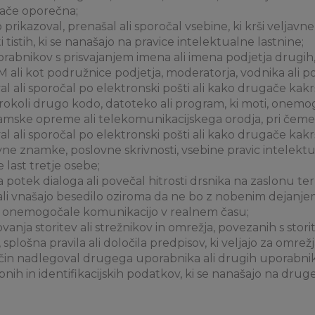
gače oporečna;
 prikazoval, prenašal ali sporočal vsebine, ki krši veljavn
i tistih, ki se nanašajo na pravice intelektualne lastnine;
rabnikov s prisvajanjem imena ali imena podjetja drugih,
 ali kot podružnice podjetja, moderatorja, vodnika ali 
al ali sporočal po elektronski pošti ali kako drugače kakr
erokoli drugo kodo, datoteko ali program, ki moti, onem
amske opreme ali telekomunikacijskega orodja, pri čem
al ali sporočal po elektronski pošti ali kako drugače kakr
vne znamke, poslovne skrivnosti, vsebine pravic intelektua
e last tretje osebe;
na potek dialoga ali povečal hitrosti drsnika na zaslonu
 ali vnašajo besedilo oziroma da ne bo z nobenim dejan
om onemogočale komunikacijo v realnem času;
lovanja storitev ali strežnikov in omrežja, povezanih s sto
plošna pravila ali določila predpisov, ki veljajo za omrežja
čin nadlegoval drugega uporabnika ali drugih uporabni
ebnih in identifikacijskih podatkov, ki se nanašajo na dru