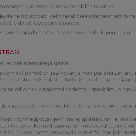
 sta omejena na osebno, nekomercialno uporabo.
, da ne bo uporabil celotne ali dela spletne strani za 
 ki kršijo določila pogojev uporabe.
rani strinja, da bo ravnal v skladu z določili pogojev upor
 STRANI
en le prek svetovnega spleta.
vcem kot pomoč pri razlikovanju med pacienti z infant
specialistu, in tistimi, ki potrebujejo redno spremljanje (
končna odločitev o napotitvi pacienta k specialistu prepu
dstavlja pogodbene ponudbe. Je brezplačna, ne ponuja n
st informacij, objavljenih na tej spletni strani, ali storit
 storitve so lahko med časom, ko jih obiskovalec prvič vid
 PFM nikakor ne zagotavlja, da so te informacije in stori