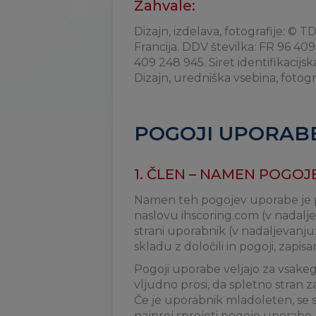
Zahvale:
Dizajn, izdelava, fotografije: 
Francija. DDV številka: FR 96 409
409 248 945. Siret identifikacijs
Dizajn, uredniška vsebina, fot
POGOJI UPORABE
1. ČLEN – NAMEN POGO
Namen teh pogojev uporabe je po
naslovu ihscoring.com (v nadal
strani uporabnik (v nadaljevanju:
skladu z določili in pogoji, zapisan
Pogoji uporabe veljajo za vsakeg
vljudno prosi, da spletno stran z
Če je uporabnik mladoleten, se str
najprej sprejeti pogoje uporabe.