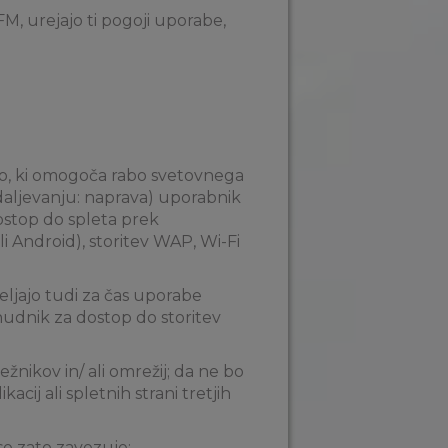
PFM, urejajo ti pogoji uporabe,
mo, ki omogoča rabo svetovnega
adaljevanju: naprava) uporabnik
ostop do spleta prek
i Android), storitev WAP, Wi-Fi
eljajo tudi za čas uporabe
onudnik za dostop do storitev
žnikov in/ ali omrežij; da ne bo
kacij ali spletnih strani tretjih
se zato zavezuje: