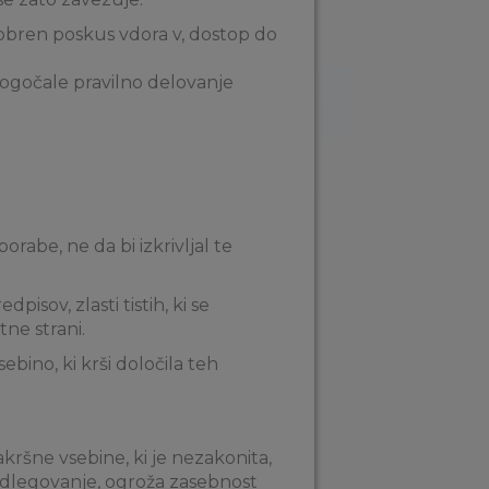
dobren poskus vdora v, dostop do
ogočale pravilno delovanje
rabe, ne da bi izkrivljal te
isov, zlasti tistih, ki se
ne strani.
sebino, ki krši določila teh
akršne vsebine, ki je nezakonita,
t nadlegovanje, ogroža zasebnost