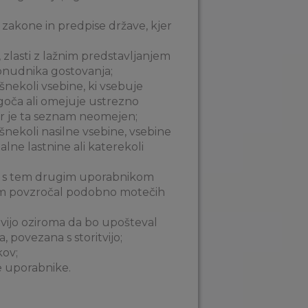
e zakone in predpise države, kjer
 zlasti z lažnim predstavljanjem
ponudnika gostovanja;
šnekoli vsebine, ki vsebuje
ogoča ali omejuje ustrezno
er je ta seznam neomejen;
šnekoli nasilne vsebine, vsebine
lne lastnine ali katerekoli
 ter s tem drugim uporabnikom
jem povzročal podobno motečih
ritvijo oziroma da bo upošteval
, povezana s storitvijo;
kov;
ge uporabnike.