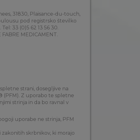
nees, 31830, Plaisance-du-touch,
Toulousu pod registrsko številko
Tel: 33 (0)5 62 13 56 30.
IERRE FABRE MEDICAMENT.
letne strani, dosegljive na
® (PFM). Z uporabo te spletne
imi strinja in da bo ravnal v
pogoji uporabe ne strinja, PFM
i zakonitih skrbnikov, ki morajo