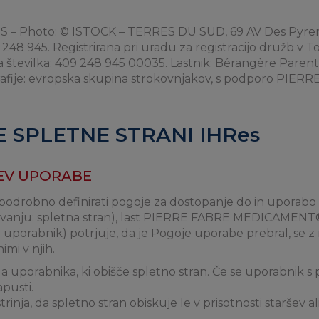
© TDS – Photo: © ISTOCK – TERRES DU SUD, 69 AV Des Pyre
 248 945. Registrirana pri uradu za registracijo družb v 
ka številka: 409 248 945 00035. Lastnik: Bérangère Parent. 
ografije: evropska skupina strokovnjakov, s podporo P
 SPLETNE STRANI IHRes
JEV UPORABE
drobno definirati pogoje za dostopanje do in uporabo sp
jevanju: spletna stran), last PIERRE FABRE MEDICAMENT
 uporabnik) potrjuje, da je Pogoje uporabe prebral, se z nj
imi v njih.
a uporabnika, ki obišče spletno stran. Če se uporabnik s 
apusti.
inja, da spletno stran obiskuje le v prisotnosti staršev al