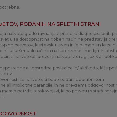
i potrebna.
VETOV, PODANIH NA SPLETNI STRANI
a nasvete glede ravnanja v primeru diagnosticiranih pr
veti). Ta dostopnost na noben način ne predstavlja preno
p do nasvetov, ki ni ekskluziven in je namenjen le za 
a kakršenkoli način in na kateremkoli mediju, ki obstaja 
oducirati nasvete ali prevesti nasvete v drugi jezik ali obl
posredne ali posredne posledice in/ ali škodo, ki je pos
vetov.
vornosti za nasvete, ki bodo podani uporabnikom.
e ali implicitne garancije, in ne prevzema odgovornosti 
ih morajo potrditi strokovnjaki, ki po posvetu s starši spr
st.
 ODGOVORNOST