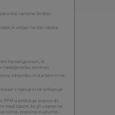
nezakonite namene (kršitev
abe, ki veljajo na dan obiska.
ilnim hemangiomom, ki
v nadaljevanju: storitve).
ščena zdravniku in staršem in ne
ičesar v nakup in ne prikazuje
ev. PFM si pridržuje pravico do
i in med časom, ko jih vzame na
tve točne, popolne in ažurne.