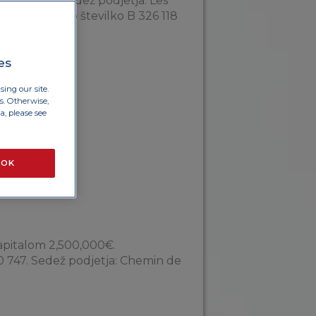
80.969€. Sedež podjetja: Les
pod registrsko številko B 326 118
es
ing our site.
es. Otherwise,
, please see
OK
apitalom 2,500,000€.
00 747. Sedež podjetja: Chemin de