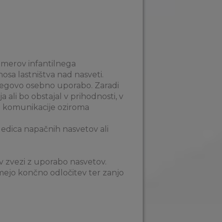
imerov infantilnega
sa lastništva nad nasveti.
njegovo osebno uporabo. Zaradi
ali bo obstajal v prihodnosti, v
ike komunikacije oziroma
ledica napačnih nasvetov ali
v zvezi z uporabo nasvetov.
ejmejo končno odločitev ter zanjo