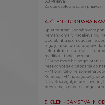
3.3 Prijava
Za obisk spletne strani prijava n
4. ČLEN – UPORABA NAS
Spletna stran uporabnikom ponuj
hemangioma (v nadaljevanju: nas
Uporabniku je omogočen le dosto
tega je uporabniku prepovedano n
celoti ali delno kopirati ali repr
modificirati spletno stran.
PFM ne more biti odgovoren za ne
nezakonitega dostopanja do nas
PFM prav tako ne sprejema odgo
Končno, PFM ne zagotavlja izrecn
Nasveti so zgolj informativni in j
prevzamejo popolno odgovorno
5. ČLEN – JAMSTVA IN