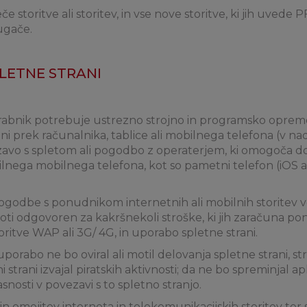
če storitve ali storitev, in vse nove storitve, ki jih uvede 
ugače.
PLETNE STRANI
orabnik potrebuje ustrezno strojno in programsko opre
ani prek računalnika, tablice ali mobilnega telefona (v n
avo s spletom ali pogodbo z operaterjem, ki omogoča d
ilnega mobilnega telefona, kot so pametni telefon (iOS al
ogodbe s ponudnikom internetnih ali mobilnih storitev v
eloti odgovoren za kakršnekoli stroške, ki jih zaračuna p
oritve WAP ali 3G/ 4G, in uporabo spletne strani.
rabo ne bo oviral ali motil delovanja spletne strani, stre
i strani izvajal piratskih aktivnosti; da ne bo spreminjal apli
asnosti v povezavi s to spletno stranjo.
in omejitev interneta in telekomunikacijskih storitev ter 