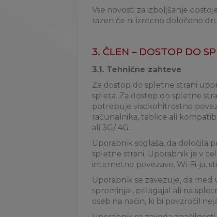
Vse novosti za izboljšanje obstoje
razen če ni izrecno določeno dr
3. ČLEN – DOSTOP DO S
3.1. Tehnične zahteve
Za dostop do spletne strani up
spleta. Za dostop do spletne str
potrebuje visokohitrostno povez
računalnika, tablice ali kompatib
ali 3G/ 4G.
Uporabnik soglaša, da določila p
spletne strani. Uporabnik je v c
internetne povezave, Wi-Fi-ja, st
Uporabnik se zavezuje, da med upo
spreminjal, prilagajal ali na spletn
oseb na način, ki bi povzročil nej
Uporabnik se zaveda značilnosti 