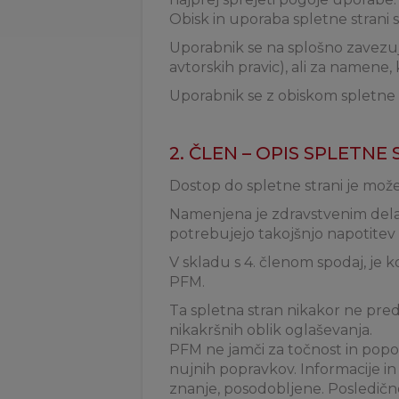
Obisk in uporaba spletne strani
Uporabnik se na splošno zavezuje
avtorskih pravic), ali za namene,
Uporabnik se z obiskom spletne st
2. ČLEN – OPIS SPLETNE
Dostop do spletne strani je mož
Namenjena je zdravstvenim dela
potrebujejo takojšnjo napotitev k 
V skladu s 4. členom spodaj, je 
PFM.
Ta spletna stran nikakor ne pre
nikakršnih oblik oglaševanja.
PFM ne jamči za točnost in popolno
nujnih popravkov. Informacije in
znanje, posodobljene. Posledično