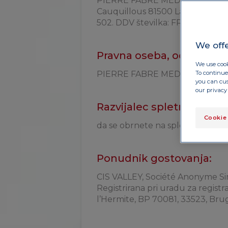
PIERRE FABRE MEDICAMENT, poen
Cauquillous 81500 Lavaur, Francij
502. DDV številka: FR35326118502
We offe
Pravna oseba, odgovorna 
We use cook
To continue 
PIERRE FABRE MEDICAMENT
you can cus
our privacy 
Razvijalec spletne strani:
Cookie
da se obrnete na spletnega skrb
Ponudnik gostovanja:
CIS VALLEY, Société Anonyme Si
Registrirana pri uradu za regist
l’Hermite, BP 70081, 33523, Bruge