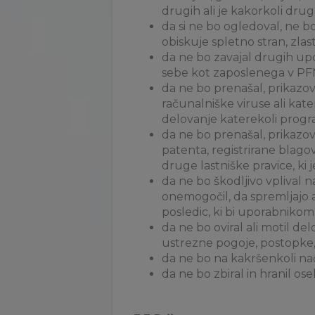
drugih ali je kakorkoli dru
da si ne bo ogledoval, ne bo
obiskuje spletno stran, zlast
da ne bo zavajal drugih upo
sebe kot zaposlenega v PFM
da ne bo prenašal, prikazov
računalniške viruse ali kat
delovanje katerekoli progr
da ne bo prenašal, prikazov
patenta, registrirane blago
druge lastniške pravice, ki j
da ne bo škodljivo vplival 
onemogočil, da spremljajo
posledic, ki bi uporabnik
da ne bo oviral ali motil de
ustrezne pogoje, postopke, s
da ne bo na kakršenkoli na
da ne bo zbiral in hranil os