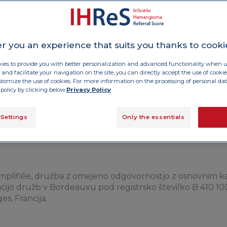
ostavljena delniška družba z osnovnim kapitalom 57.0
a. Registrirana pri uradu za registracijo družb v Castres 
 – Tel: 33 (0)5 63 58 88 00.
r you an experience that suits you thanks to cooki
za spletno stran:
ies to provide you with better personalization and advanced functionality when us
and facilitate your navigation on the site, you can directly accept the use of cooki
tomize the use of cookies. For more information on the processing of personal data
policy by clicking below:
Privacy Policy
 Settings
Only the essentials
nika, kliknite TUKAJ: tds@wanadoo.fr
mplifiée, družba z omejeno odgovornostjo z osnovnim k
racijo družb v Bordeauxu pod registrsko številko B 410 1
s, Francija.