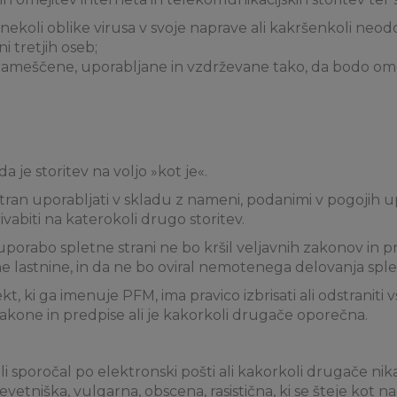
nekoli oblike virusa v svoje naprave ali kakršenkoli neo
ni tretjih oseb;
ameščene, uporabljane in vzdrževane tako, da bodo om
a je storitev na voljo »kot je«.
ran uporabljati v skladu z nameni, podanimi v pogojih upo
abiti na katerokoli drugo storitev.
rabo spletne strani ne bo kršil veljavnih zakonov in predp
e lastnine, in da ne bo oviral nemotenega delovanja splet
t, ki ga imenuje PFM, ima pravico izbrisati ali odstraniti v
akone in predpise ali je kakorkoli drugače oporečna.
ali sporočal po elektronski pošti ali kakorkoli drugače nik
 klevetniška, vulgarna, obscena, rasistična, ki se šteje ko